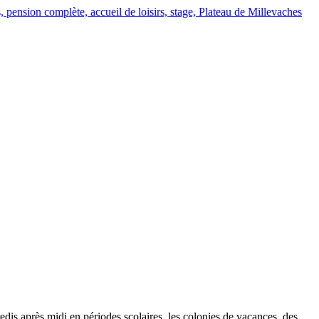
pension complète, accueil de loisirs, stage, Plateau de Millevaches
redis après midi en périodes scolaires, les colonies de vacances, des