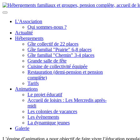
L'Association
Qui sommes-nous ?
Actualité
Hébergements
Gîte collectif de 22 places
Gîte familial "Prairie" 6-8 places
Gîte familial "Chemin" 3-4 places
Grande salle de fête
Cuisine de collectivité équipée
Restauration (demi-pension et pension
complète)
Tarifs
Animations
Le projet éducatif
Accueil de loisirs : Les Mercredis après-
midi
Les colonies de vacances
Les évènements
La dynamique jeunes
Galerie
L’équipe d’animation a pour objectif de faire vivre l’éducation populair