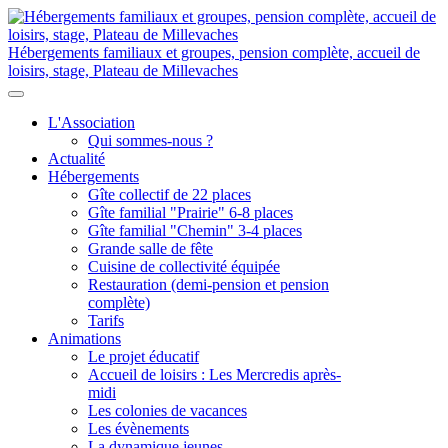
Hébergements familiaux et groupes, pension complète, accueil de
loisirs, stage, Plateau de Millevaches
L'Association
Qui sommes-nous ?
Actualité
Hébergements
Gîte collectif de 22 places
Gîte familial "Prairie" 6-8 places
Gîte familial "Chemin" 3-4 places
Grande salle de fête
Cuisine de collectivité équipée
Restauration (demi-pension et pension
complète)
Tarifs
Animations
Le projet éducatif
Accueil de loisirs : Les Mercredis après-
midi
Les colonies de vacances
Les évènements
La dynamique jeunes