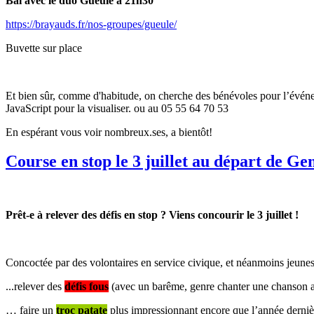
Bal avec le duo Gueule à 21h30
https://brayauds.fr/nos-groupes/gueule/
Buvette sur place
Et bien sûr, comme d'habitude, on cherche des bénévoles pour l’événe
JavaScript pour la visualiser.
ou au 05 55 64 70 53
En espérant vous voir nombreux.ses, a bientôt!
Course en stop le 3 juillet au départ de Gen
Prêt-e à relever des défis en stop ? Viens concourir le 3 juillet !
Concoctée par des volontaires en service civique, et néanmoins jeunes, 
...relever des
défis fous
(avec un barême, genre chanter une chanson av
… faire un
troc patate
plus impressionnant encore que l’année dernièr