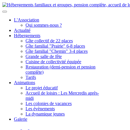
L'Association
Qui sommes-nous ?
Actualité
Hébergements
Gîte collectif de 22 places
Gîte familial "Prairie" 6-8 places
Gîte familial "Chemin" 3-4 places
Grande salle de fête
Cuisine de collectivité équipée
Restauration (demi-pension et pension
complète)
Tarifs
Animations
Le projet éducatif
Accueil de loisirs : Les Mercredis après-
midi
Les colonies de vacances
Les évènements
La dynamique jeunes
Galerie