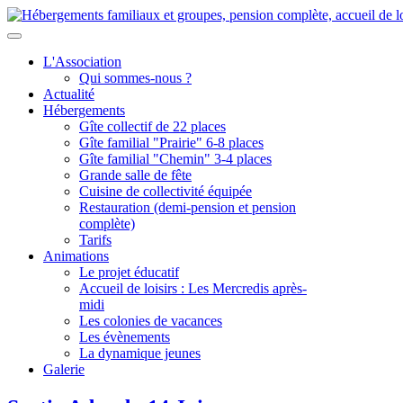
L'Association
Qui sommes-nous ?
Actualité
Hébergements
Gîte collectif de 22 places
Gîte familial "Prairie" 6-8 places
Gîte familial "Chemin" 3-4 places
Grande salle de fête
Cuisine de collectivité équipée
Restauration (demi-pension et pension
complète)
Tarifs
Animations
Le projet éducatif
Accueil de loisirs : Les Mercredis après-
midi
Les colonies de vacances
Les évènements
La dynamique jeunes
Galerie