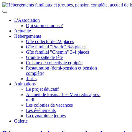
L'Association
Qui sommes-nous ?
Actualité
Hébergements
Gîte collectif de 22 places
Gîte familial "Prairie" 6-8 places
Gîte familial "Chemin" 3-4 places
Grande salle de fête
Cuisine de collectivité équipée
Restauration (demi-pension et pension
complète)
Tarifs
Animations
Le projet éducatif
Accueil de loisirs : Les Mercredis après-
midi
Les colonies de vacances
Les évènements
La dynamique jeunes
Galerie