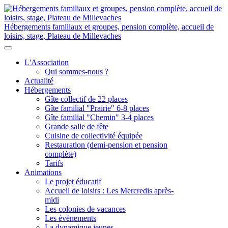
Hébergements familiaux et groupes, pension complète, accueil de
loisirs, stage, Plateau de Millevaches
L'Association
Qui sommes-nous ?
Actualité
Hébergements
Gîte collectif de 22 places
Gîte familial "Prairie" 6-8 places
Gîte familial "Chemin" 3-4 places
Grande salle de fête
Cuisine de collectivité équipée
Restauration (demi-pension et pension
complète)
Tarifs
Animations
Le projet éducatif
Accueil de loisirs : Les Mercredis après-
midi
Les colonies de vacances
Les évènements
La dynamique jeunes