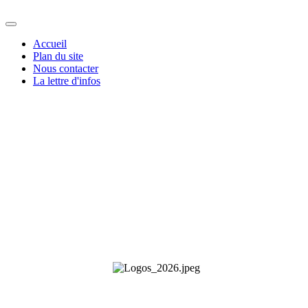
Accueil
Plan du site
Nous contacter
La lettre d'infos
Les Plateaux Limousins - Le Villard - 23460 Royère-de-Vassivière