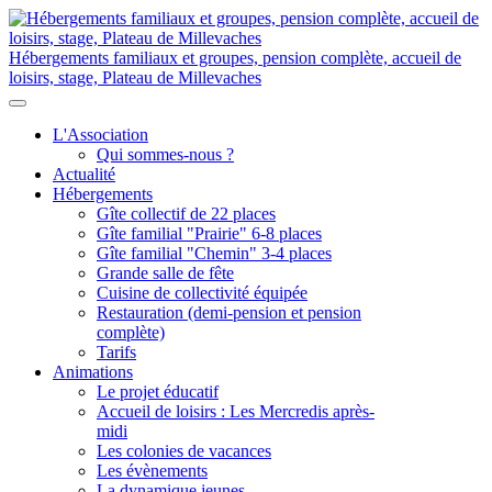
Hébergements familiaux et groupes, pension complète, accueil de
loisirs, stage, Plateau de Millevaches
L'Association
Qui sommes-nous ?
Actualité
Hébergements
Gîte collectif de 22 places
Gîte familial "Prairie" 6-8 places
Gîte familial "Chemin" 3-4 places
Grande salle de fête
Cuisine de collectivité équipée
Restauration (demi-pension et pension
complète)
Tarifs
Animations
Le projet éducatif
Accueil de loisirs : Les Mercredis après-
midi
Les colonies de vacances
Les évènements
La dynamique jeunes