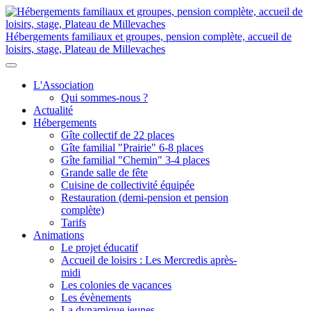
Hébergements familiaux et groupes, pension complète, accueil de
loisirs, stage, Plateau de Millevaches
L'Association
Qui sommes-nous ?
Actualité
Hébergements
Gîte collectif de 22 places
Gîte familial "Prairie" 6-8 places
Gîte familial "Chemin" 3-4 places
Grande salle de fête
Cuisine de collectivité équipée
Restauration (demi-pension et pension
complète)
Tarifs
Animations
Le projet éducatif
Accueil de loisirs : Les Mercredis après-
midi
Les colonies de vacances
Les évènements
La dynamique jeunes