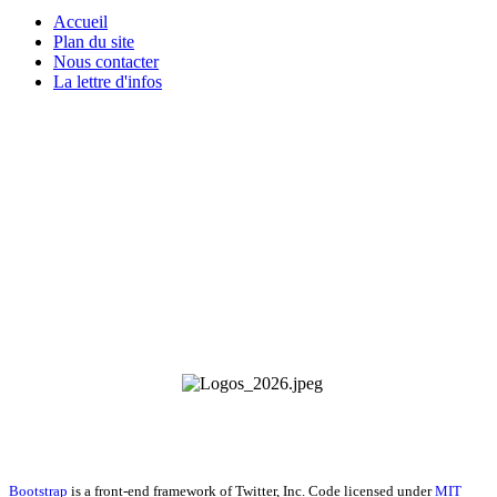
Accueil
Plan du site
Nous contacter
La lettre d'infos
Les Plateaux Limousins - Le Villard - 23460 Royère-de-Vassivière
- 05 55 64 70 53 -
contact@plateaux-limousins.org
Bootstrap
is a front-end framework of Twitter, Inc. Code licensed under
MIT