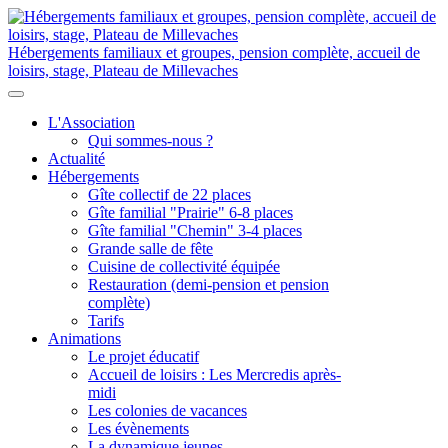
Hébergements familiaux et groupes, pension complète, accueil de
loisirs, stage, Plateau de Millevaches
L'Association
Qui sommes-nous ?
Actualité
Hébergements
Gîte collectif de 22 places
Gîte familial "Prairie" 6-8 places
Gîte familial "Chemin" 3-4 places
Grande salle de fête
Cuisine de collectivité équipée
Restauration (demi-pension et pension
complète)
Tarifs
Animations
Le projet éducatif
Accueil de loisirs : Les Mercredis après-
midi
Les colonies de vacances
Les évènements
La dynamique jeunes