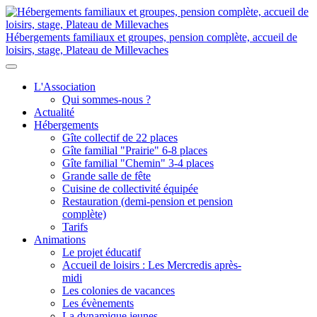
Hébergements familiaux et groupes, pension complète, accueil de
loisirs, stage, Plateau de Millevaches
L'Association
Qui sommes-nous ?
Actualité
Hébergements
Gîte collectif de 22 places
Gîte familial "Prairie" 6-8 places
Gîte familial "Chemin" 3-4 places
Grande salle de fête
Cuisine de collectivité équipée
Restauration (demi-pension et pension
complète)
Tarifs
Animations
Le projet éducatif
Accueil de loisirs : Les Mercredis après-
midi
Les colonies de vacances
Les évènements
La dynamique jeunes