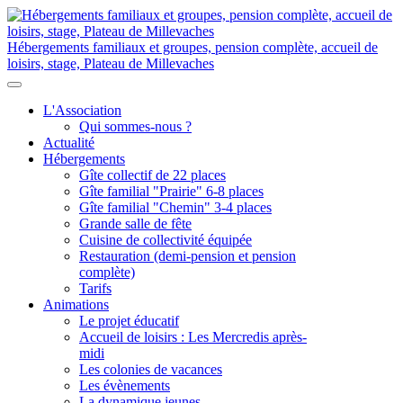
Hébergements familiaux et groupes, pension complète, accueil de
loisirs, stage, Plateau de Millevaches
L'Association
Qui sommes-nous ?
Actualité
Hébergements
Gîte collectif de 22 places
Gîte familial "Prairie" 6-8 places
Gîte familial "Chemin" 3-4 places
Grande salle de fête
Cuisine de collectivité équipée
Restauration (demi-pension et pension
complète)
Tarifs
Animations
Le projet éducatif
Accueil de loisirs : Les Mercredis après-
midi
Les colonies de vacances
Les évènements
La dynamique jeunes