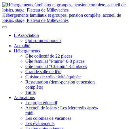
Hébergements familiaux et groupes, pension complète, accueil de
loisirs, stage, Plateau de Millevaches
L'Association
Qui sommes-nous ?
Actualité
Hébergements
Gîte collectif de 22 places
Gîte familial "Prairie" 6-8 places
Gîte familial "Chemin" 3-4 places
Grande salle de fête
Cuisine de collectivité équipée
Restauration (demi-pension et pension
complète)
Tarifs
Animations
Le projet éducatif
Accueil de loisirs : Les Mercredis après-
midi
Les colonies de vacances
Les évènements
La dynamique jeunes