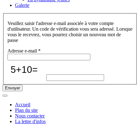
Galerie
Veuillez saisir l'adresse e-mail associée à votre compte
d'utilisateur. Un code de vérification vous sera adressé. Lorsque
vous le recevrez, vous pourrez choisir un nouveau mot de
passe
Adresse e-mail
*
Cochez cette case si vous n'êtes pas un humain
Donnez le résultat de l'opération
Envoyer
Accueil
Plan du site
Nous contacter
La lettre d'infos