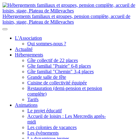
Hébergements familiaux et groupes, pension complète, accueil de
loisirs, stage, Plateau de Millevaches
L'Association
Qui sommes-nous ?
Actualité
Hébergements
Gîte collectif de 22 places
Gîte familial "Prairie" 6-8 places
Gîte familial "Chemin" 3-4 places
Grande salle de fête
Cuisine de collectivité équipée
Restauration (demi-pension et pension
complète)
Tarifs
Animations
Le projet éducatif
Accueil de loisirs : Les Mercredis après-
midi
Les colonies de vacances
Les évènements
La dynamique jeunes