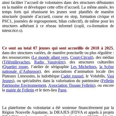
ainsi faciliter l’accueil de volontaires dans des structures débutantes
en la matière et développer cette offre d’accueil. La même année, les
temps forts qui réunissent les jeunes sont planifiés de manière
structurée (journée d’accueil, course en stop, formation civique et
PSC1, journées de regroupement, bilan collectif), de même pour les
structures adhérant à ce réseau informel (copil, co-formation de
tuteur.rice.s).
Ce sont au total 87 jeunes qui sont accueillis de 2018 à 2025
,
dans des structures variées, de manière ponctuelle ou plus régulière :
des ressourceries (
Le monde allant vers
,
Court-Circuit
), des médias
(
Télémillevaches
,
Radio Vassivière
), des structures culturelles
(
Quartier rouge
, l’atelier de sérigraphie
Les Michelines
,
la Scène
nationale d’Aubusson
), des associations d’animation locale (les
Plateaux Limousins, la ludothèque
Cadet roussel
, le Volubilis,
Vasi
Jeunes
), ou spécialisées dans la valorisation du patrimoine (
Felletin
Patrimoine Environnement
,
Association Tissage Felletin
), ou encore
la
mairie de Felletin
et le tiers-lieu
Pang
.
La plateforme du volontariat a été soutenue financièrement par la
Région Nouvelle Aquitaine, la DRAJES (FDVA et appels à projets