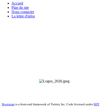
Accueil
Plan du site
Nous contacter
La lettre d'infos
Les Plateaux Limousins - Le Villard - 23460 Royère-de-Vassivière
- 05 55 64 70 53 -
contact@plateaux-limousins.org
Bootstrap
is a front-end framework of Twitter, Inc. Code licensed under
MIT