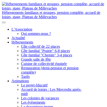
Hébergements familiaux et groupes, pension complète, accueil de
loisirs, stage, Plateau de Millevaches
L'Association
Qui sommes-nous ?
Actualité
Hébergements
Gîte collectif de 22 places
Gîte familial "Prairie" 6-8 places
Gîte familial "Chemin" 3-4 places
Grande salle de fête
Cuisine de collectivité équipée
Restauration (demi-pension et pension
complète)
Tarifs
Animations
Le projet éducatif
Accueil de loisirs : Les Mercredis après-
midi
Les colonies de vacances
Les évènements
La dynamique jeunes